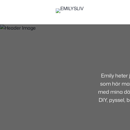
Emily heter
som hör mamm
med mina dött
DIY, pyssel, 