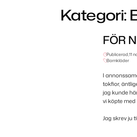
Kategori:
FÖR N
Publicerad,
11 
Barnkläder
I annonssama
tokfior, änt
jag kunde hä
vi köpte med 
Jag skrev ju t