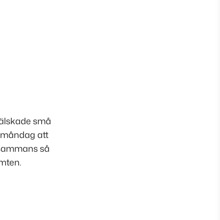
 älskade små
yxmåndag att
llsammans så
omten.