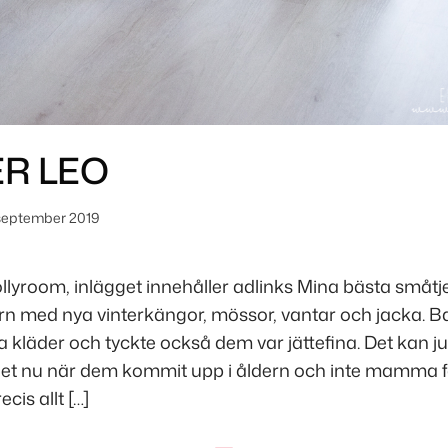
R LEO
september 2019
llyroom, inlägget innehåller adlinks Mina bästa småtjej
ern med nya vinterkängor, mössor, vantar och jacka. 
 kläder och tyckte också dem var jättefina. Det kan ju v
et nu när dem kommit upp i åldern och inte mamma f
is allt […]