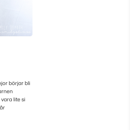
or börjar bli
Barnen
ara lite si
år