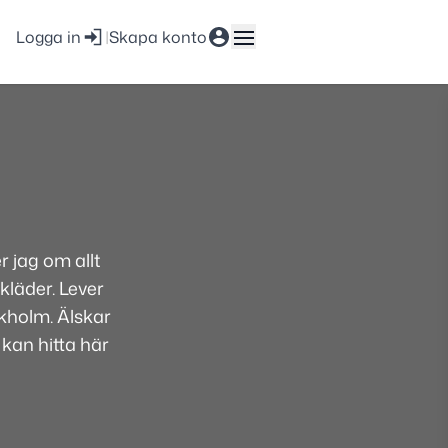
Logga in
|
Skapa konto
 jag om allt
kläder. Lever
ckholm. Älskar
 kan hitta här