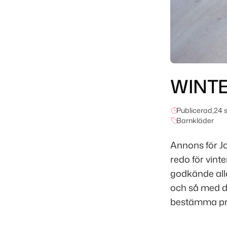
WINTE
Publicerad,
24 
Barnkläder
Annons för Jo
redo för vint
godkände alla
och så med d
bestämma prec