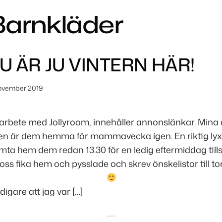
Barnkläder
U ÄR JU VINTERN HÄR!
november 2019
rbete med Jollyroom, innehåller annonslänkar. Mina
ligen är dem hemma för mammavecka igen. En riktig l
mta hem dem redan 13.30 för en ledig eftermiddag ti
oss fika hem och pysslade och skrev önskelistor till t
idigare att jag var […]