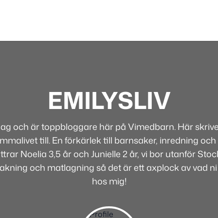
EMILYSLIV
 jag och är toppbloggare här på Vimedbarn. Här skriver
alivet till. En förkärlek till barnsaker, inredning och 
rar Noelia 3,5 år och Junielle 2 år, vi bor utanför Sto
bakning och matlagning så det är ett axplock av vad ni
hos mig!