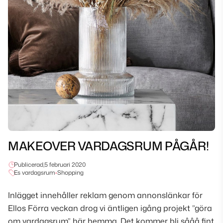
MAKEOVER VARDAGSRUM PÅGÅR!
Publicerad,
5 februari 2020
Es vardagsrum
•
Shopping
Inlägget innehåller reklam genom annonslänkar för
Ellos Förra veckan drog vi äntligen igång projekt ”göra
om vardagsrum” här hemma. Det kommer bli sååå fint