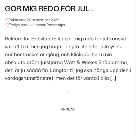
GÖR MIG REDO FÖR JUL…
Publicerad,
28 september 2022
Emilys tips
•
Julklappar
•
Presenttips
Reklam för BabylandEller gör mig redo för jul kanske
var att ta i men jag börjar längta lite efter julmys nu
när höstrusket är igång, och klickade hem min
absoluta dröm-julstjärna Watt & Wekes Snöblomma,
den är ju såååå fin. Längtar till jag ska hänga upp den i
vardagsrumsfönstret, men det får vänta i alla […]