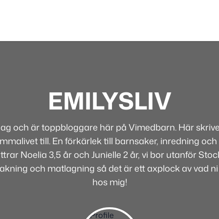
EMILYSLIV
 jag och är toppbloggare här på Vimedbarn. Här skriver
alivet till. En förkärlek till barnsaker, inredning och 
rar Noelia 3,5 år och Junielle 2 år, vi bor utanför Sto
bakning och matlagning så det är ett axplock av vad ni
hos mig!