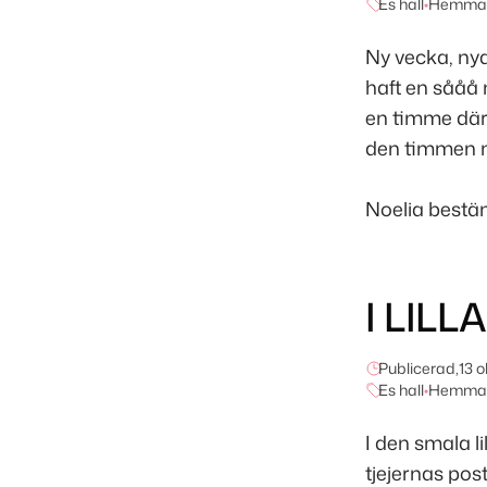
Es hall
•
Hemma 
Ny vecka, ny
haft en sååå 
en timme där 
den timmen m
Noelia bestäm
I LIL
Publicerad,
13 
Es hall
•
Hemma 
I den smala 
tjejernas post