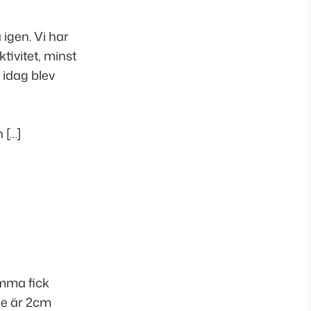
igen. Vi har
tivitet, minst
 idag blev
 […]
emma fick
lle är 2cm