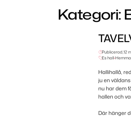
Kategori:
E
TAVEL
Publicerad,
12 
Es hall
•
Hemma 
Hallihallå, r
ju en väldan
nu har dem f
hallen och v
Där hänger de