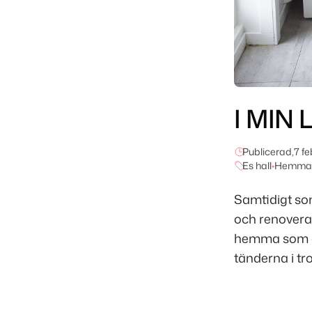
I MIN 
Publicerad,
7 fe
Es hall
•
Hemma 
Samtidigt som
och renovera, 
hemma som är 
tänderna i tror