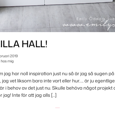
LILLA HALL!
bruari 2019
hos mig
 jag har noll inspiration just nu så är jag så sugen på
jag vet liksom bara inte vart eller hur….. är ju egentlig
i behov av det just nu. Skulle behöva något projekt a
 jag! Inte för att jag alls […]