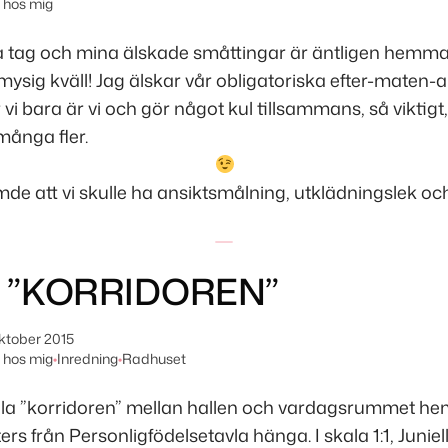
hos mig
a tag och mina älskade småttingar är äntligen hemma 
mysig kväll! Jag älskar vår obligatoriska efter-maten-ak
vi bara är vi och gör något kul tillsammans, så viktigt,
ånga fler.
de att vi skulle ha ansiktsmålning, utklädningslek och
LA ”KORRIDOREN”
oktober 2015
hos mig
•
Inredning
•
Radhuset
lilla ”korridoren” mellan hallen och vardagsrummet h
ers från Personligfödelsetavla hänga. I skala 1:1, Junie