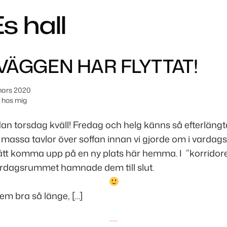
s hall
VÄGGEN HAR FLYTTAT!
mars 2020
hos mig
edan torsdag kväll! Fredag och helg känns så efterlängt
s massa tavlor över soffan innan vi gjorde om i vard
ått komma upp på en ny plats här hemma. I ”korridor
ardagsrummet hamnade dem till slut.
m bra så länge, […]