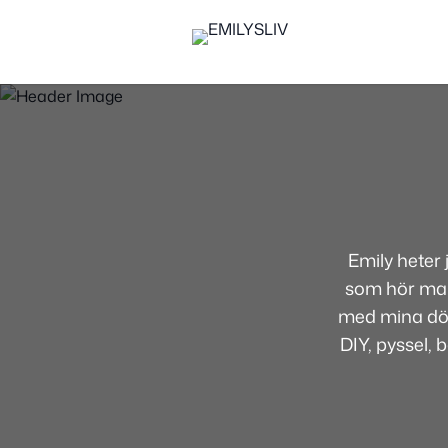
Emily heter
som hör mamm
med mina dött
DIY, pyssel, 