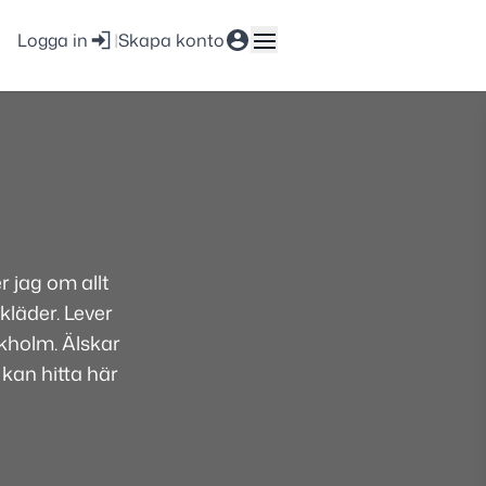
Logga in
|
Skapa konto
 jag om allt
kläder. Lever
ckholm. Älskar
 kan hitta här