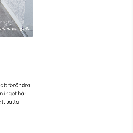
 att förändra
en inget här
tt sätta