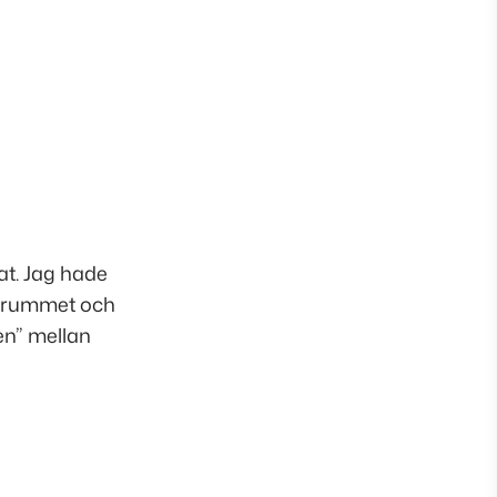
at. Jag hade
agsrummet och
en” mellan