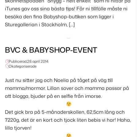
skönhetspodden ”Snygg – helt enkelt” som ni hittar på
iTunes gav oss sina bästa tips! Får ni tillfälle måste ni
besöka den fina Babyshop-butiken som ligger i
Sturegallerian i Stockholm, […]
BVC & BABYSHOP-EVENT
Publicerad,
28 april 2014
Okategoriserade
Just nu sitter jag och Noelia på tåget på väg till
mamma/mormor. Lillan sover och mamma passar på
att blogga, bjuder på en selfie från imorse.
Det gick bra på 5-månaderskollen, 62,5cm lång och
7220g, det är en kort och tjock liten bebis vi har! Haha,
lilla tjorven!