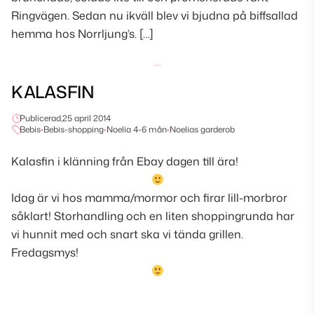
Ringvägen. Sedan nu ikväll blev vi bjudna på biffsallad
hemma hos Norrljung’s. […]
KALASFIN
Publicerad,
25 april 2014
Bebis
•
Bebis-shopping
•
Noelia 4-6 mån
•
Noelias garderob
Kalasfin i klänning från Ebay dagen till ära!
Idag är vi hos mamma/mormor och firar lill-morbror
såklart! Storhandling och en liten shoppingrunda har
vi hunnit med och snart ska vi tända grillen.
Fredagsmys!