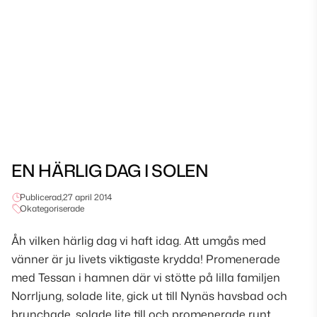
EN HÄRLIG DAG I SOLEN
Publicerad,
27 april 2014
Okategoriserade
Åh vilken härlig dag vi haft idag. Att umgås med
vänner är ju livets viktigaste krydda! Promenerade
med Tessan i hamnen där vi stötte på lilla familjen
Norrljung, solade lite, gick ut till Nynäs havsbad och
brunchade, solade lite till och promenerade runt