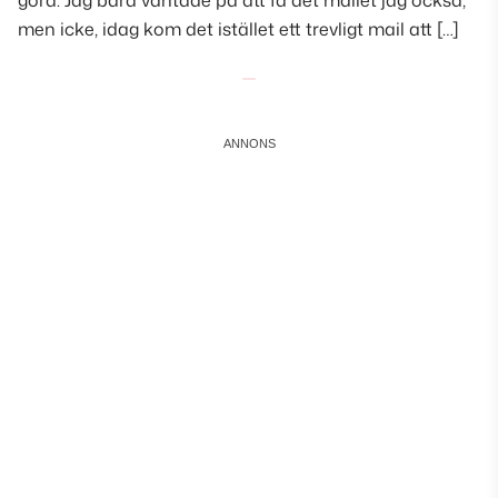
göra. Jag bara väntade på att få det mailet jag också,
men icke, idag kom det istället ett trevligt mail att […]