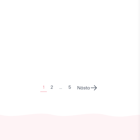
Sidonumrering
1
2
…
5
Nästa
för
inlägg