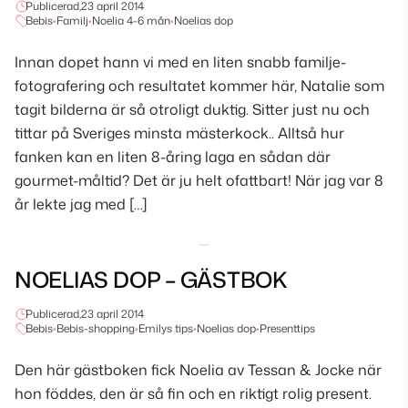
Publicerad,
23 april 2014
Bebis
•
Familj
•
Noelia 4-6 mån
•
Noelias dop
Innan dopet hann vi med en liten snabb familje-
fotografering och resultatet kommer här, Natalie som
tagit bilderna är så otroligt duktig. Sitter just nu och
tittar på Sveriges minsta mästerkock.. Alltså hur
fanken kan en liten 8-åring laga en sådan där
gourmet-måltid? Det är ju helt ofattbart! När jag var 8
år lekte jag med […]
NOELIAS DOP – GÄSTBOK
Publicerad,
23 april 2014
Bebis
•
Bebis-shopping
•
Emilys tips
•
Noelias dop
•
Presenttips
Den här gästboken fick Noelia av Tessan & Jocke när
hon föddes, den är så fin och en riktigt rolig present.