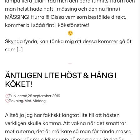
lampa flera jular i rad men den bara funnits i krom och
man helst hade haft i mässing och den nu finns i
MÄSSING! Hurra!!!! Gissa vem som beställde direkt,
kommer bli sååå fint i köksfönstret!
Skynda fynda, kan tänka mig att dessa kommer gå åt
som […]
ÄNTLIGEN LITE HÖST & HÄNG I
KÖKET!
Publicerad,
28 september 2016
Bakning
•
Mat
•
Middag
Alltså ja jag har faktiskt längtat lite till att hösten
verkligen skulle komma. Att vakna när det smattrar
mot rutorna, det är mörkare så man får tända massa
lampor när man kliver upp på morgonen, ja det är