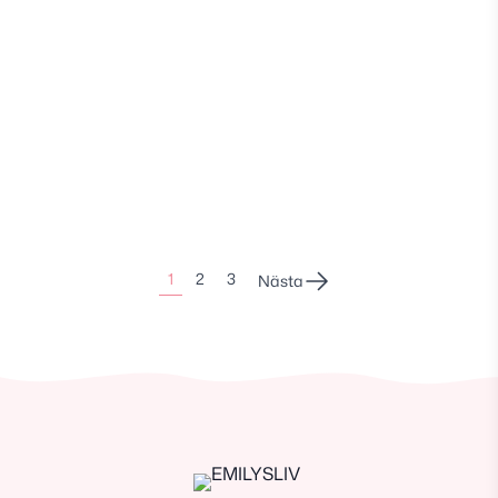
Sidonumrering
1
2
3
Nästa
för
inlägg