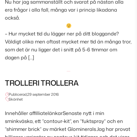
Nu har jag sammanställt och svarat på nästan alla
era frågor i alla fall, många var i princip likadana
också.
– Hur mycket tid du lägger ner på ditt bloggande?
Väldigt olika men oftast mycket mer tid än många tror,
som det är nu ligger det i snitt på 5-6 timmar om
dagen på […]
TROLLERI TROLLERA
Publicerad,
29 september 2016
Skönhet
Innehåller affilliatelänkarSenaste nytt i min
sminkväska, ett ”contour-kit”, en ”fuktspray” och en
”shimmer brick” av märket Glominerals.Jag har provat