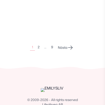
Sidonumrering
1
2
…
9
Nästa
för
inlägg
© 2009-2026 - All rights reserved
Lifeofsvea AB