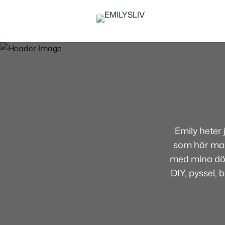
Emily heter
som hör mamm
med mina dött
DIY, pyssel, 