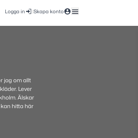
Logga in
|
Skapa konto
 jag om allt
kläder. Lever
ckholm. Älskar
 kan hitta här