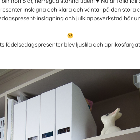
g blir hon 8 år, herregud stanna tiden!
♥
Nu är i alla fall 
resenter inslagna och klara och väntar på den stora 
sedagspresent-inslagning och julklappsverkstad här u
s födelsedagspresenter blev ljuslila och aprikosfärgat,