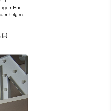
alla
dagen. Har
nder helgen,
 […]