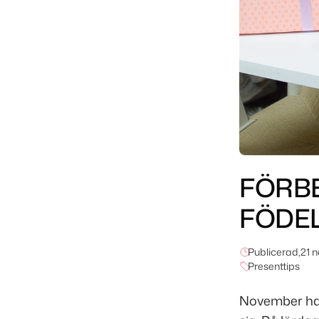
FÖRB
FÖDE
Publicerad,
21 
Presenttips
November har