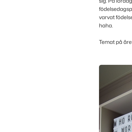
sig. På lörda
födelsedagsp
varvat födel
haha.
Temat på året