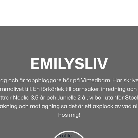
EMILYSLIV
 jag och är toppbloggare här på Vimedbarn. Här skriver
alivet till. En förkärlek till barnsaker, inredning och 
rar Noelia 3,5 år och Junielle 2 år, vi bor utanför Sto
bakning och matlagning så det är ett axplock av vad ni
hos mig!