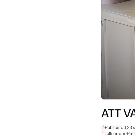
ATT V
Publicerad,
23 
Julklappar
•
Pres