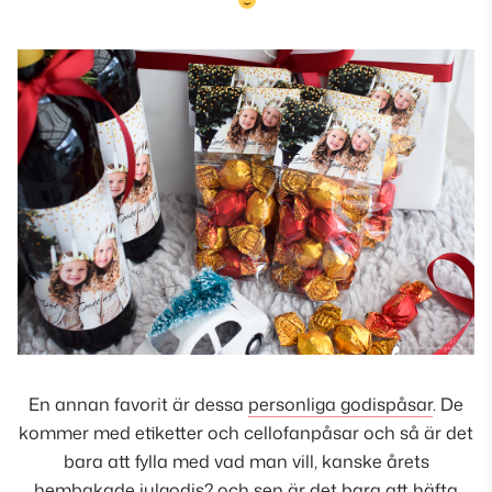
En annan favorit är dessa
personliga godispåsar
. De
kommer med etiketter och cellofanpåsar och så är det
bara att fylla med vad man vill, kanske årets
hembakade julgodis? och sen är det bara att häfta