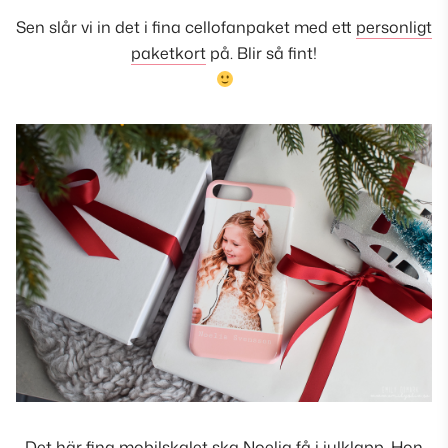
Sen slår vi in det i fina cellofanpaket med ett
personligt
paketkort
på. Blir så fint!
Det här fina
mobilskalet
ska Noelia få i julklapp. Hon