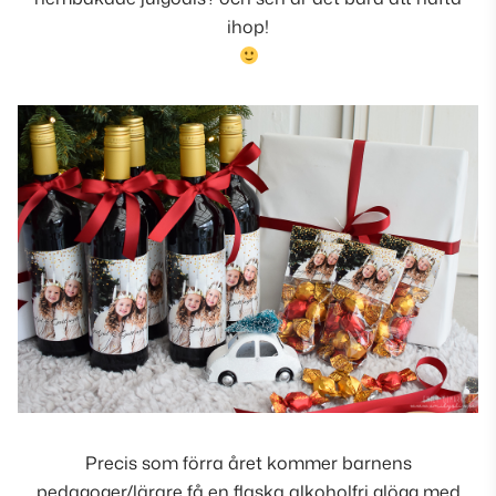
ihop!
Precis som förra året kommer barnens
pedagoger/lärare få en flaska alkoholfri glögg med