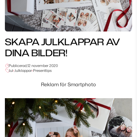
SKAPA JULKLAPPAR AV
DINA BILDER!
Publicerad,
12 november 2020
Jul
•
Julklappar
•
Presenttips
Reklam för Smartphoto