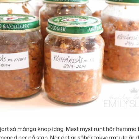
 gjort så många knop idag. Mest myst runt här hemma b
omenad ner på stan. När det är såhär tokvarmt ute är d