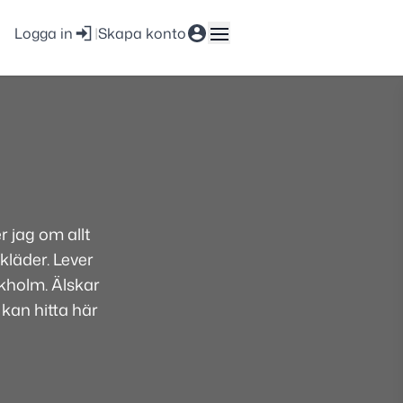
Logga in
|
Skapa konto
 jag om allt
kläder. Lever
ckholm. Älskar
 kan hitta här