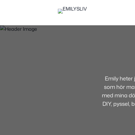
Emily heter
som hör mamm
med mina dött
DIY, pyssel, 