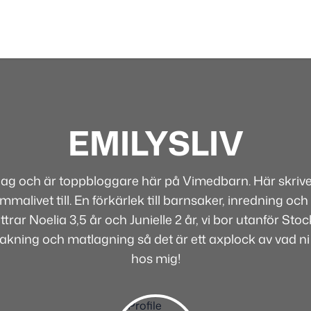
EMILYSLIV
 jag och är toppbloggare här på Vimedbarn. Här skriver
alivet till. En förkärlek till barnsaker, inredning och 
rar Noelia 3,5 år och Junielle 2 år, vi bor utanför Sto
bakning och matlagning så det är ett axplock av vad ni
hos mig!