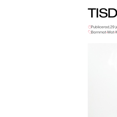
TIS
Publicerad,
29 j
Barnmat
•
Mat
•