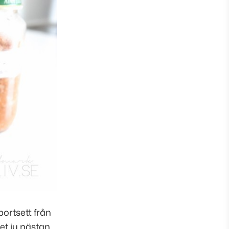
ortsett från
et ju nästan