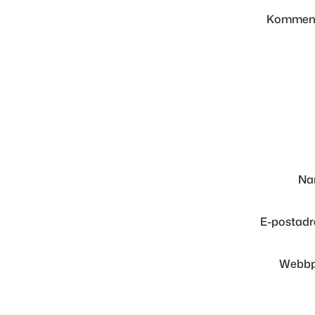
Kommen
N
E-postad
Webbp