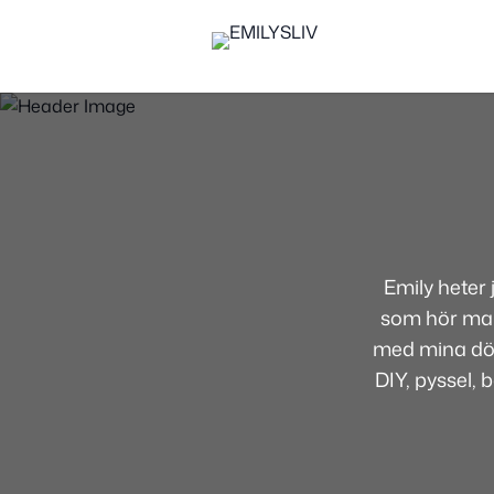
Emily heter
som hör mamm
med mina dött
DIY, pyssel, 