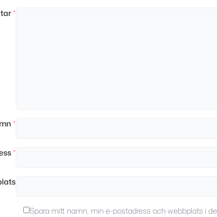
tar
*
amn
*
ress
*
lats
Spara mitt namn, min e-postadress och webbplats i d