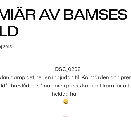
MIÄR AV BAMSES
LD
aj 2015
sedan damp det ner en inbjudan till Kolmården och pre
d” i brevlådan så nu har vi precis kommit fram för at
heldag här!