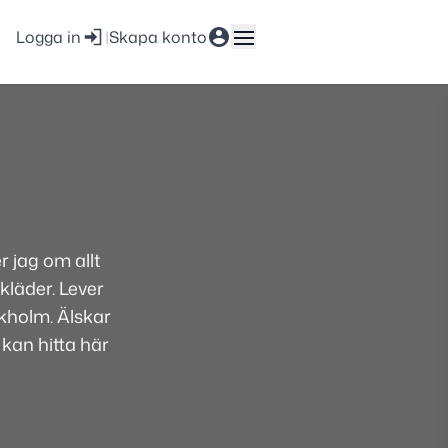
Logga in
|
Skapa konto
 jag om allt
kläder. Lever
ckholm. Älskar
 kan hitta här