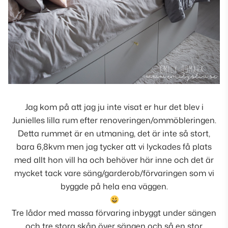
Jag kom på att jag ju inte visat er hur det blev i
Junielles lilla rum efter renoveringen/ommöbleringen.
Detta rummet är en utmaning, det är inte så stort,
bara 6,8kvm men jag tycker att vi lyckades få plats
med allt hon vill ha och behöver här inne och det är
mycket tack vare säng/garderob/förvaringen som vi
byggde på hela ena väggen.
Tre lådor med massa förvaring inbyggt under sängen
och tre stora skåp över sängen och så en stor