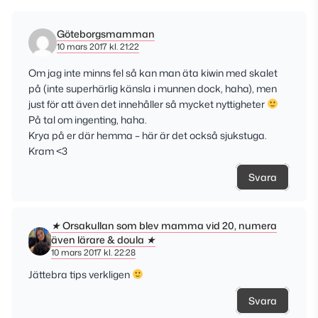
Göteborgsmamman
10 mars 2017 kl. 21:22
Om jag inte minns fel så kan man äta kiwin med skalet
på (inte superhärlig känsla i munnen dock, haha), men
just för att även det innehåller så mycket nyttigheter
På tal om ingenting, haha.
Krya på er där hemma – här är det också sjukstuga.
Kram <3
Svara
★ Orsakullan som blev mamma vid 20, numera
även lärare & doula ★
10 mars 2017 kl. 22:28
Jättebra tips verkligen
Svara