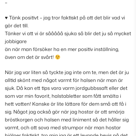
–
♥︎ Tänk positivt – jag tror faktiskt på att det blir vad vi
gör det till.
Tänker vi att vi är sååååå sjuka så blir det ju så mycket
jobbigare
än när man försöker ha en mer positiv inställning,
även om det är svårt!
När jag var liten så tyckte jag inte om te, men det är ju
alltid skönt med något varmt för halsen när man är
sjuk. Då kan ett tips vara varm jordgubbssaft eller det
som var min favorit, halstabletter som fått smälta i
hett vatten! Kanske är lite lättare för dem små att få i
sig. Något jag också gör när jag hostar är att smörja
bröstkorgen och halsen med liniment så det håller sig
varmt, och att sova med strumpor när man hostar
hjälper faktiskt, tro mig jag är ett levande bevis på det