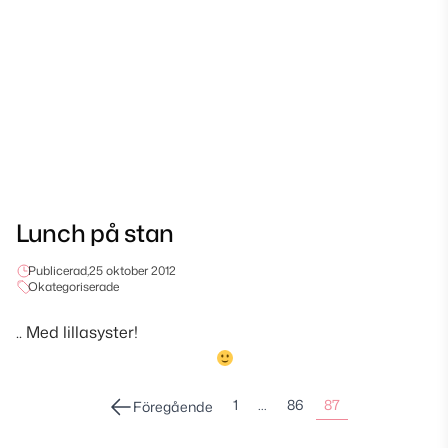
Lunch på stan
Publicerad,
25 oktober 2012
Okategoriserade
.. Med lillasyster!
Sidonumrering
1
…
86
87
Föregående
för