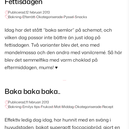
Fettisdagen
Publicerad,
12 februari 2013
Bakning
•
Efterrätt
•
Okategoriserade
•
Pyssel
•
Snacks
Idag har det stått ”baka semlor” på schemat, och
vilken dag passar inte bättre än just idag på
fettisdagen. Två varianter blev det, ena med
mandelmassa och den andra med vanilcremé. Så här
blev det semmelfika med varm choklad på
eftermiddagen, mums! ♥
Baka baka baka..
Publicerad,
11 februari 2013
Bakning
•
Emilys tips
•
Frukost
•
Mat
•
Middag
•
Okategoriserade
•
Recept
Effektiv ledig dag idag, har hunnit med en sväng i
huvudstaden, bakat supergott foccaciabröd, gjort en