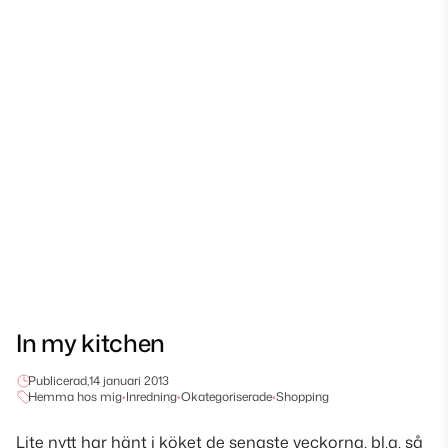
In my kitchen
Publicerad,
14 januari 2013
Hemma hos mig
•
Inredning
•
Okategoriserade
•
Shopping
Lite nytt har hänt i köket de senaste veckorna, bl.a. så