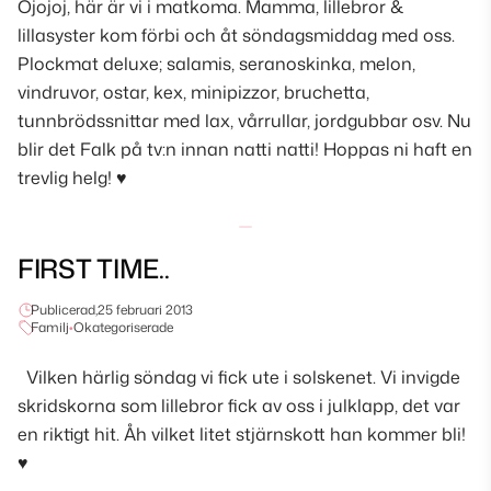
Ojojoj, här är vi i matkoma. Mamma, lillebror &
lillasyster kom förbi och åt söndagsmiddag med oss.
Plockmat deluxe; salamis, seranoskinka, melon,
vindruvor, ostar, kex, minipizzor, bruchetta,
tunnbrödssnittar med lax, vårrullar, jordgubbar osv. Nu
blir det Falk på tv:n innan natti natti! Hoppas ni haft en
trevlig helg! ♥
FIRST TIME..
Publicerad,
25 februari 2013
Familj
•
Okategoriserade
Vilken härlig söndag vi fick ute i solskenet. Vi invigde
skridskorna som lillebror fick av oss i julklapp, det var
en riktigt hit. Åh vilket litet stjärnskott han kommer bli!
♥