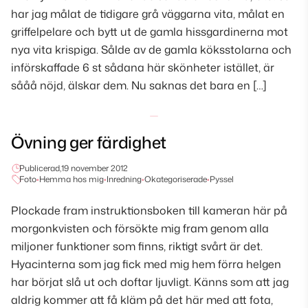
har jag målat de tidigare grå väggarna vita, målat en
griffelpelare och bytt ut de gamla hissgardinerna mot
nya vita krispiga. Sålde av de gamla köksstolarna och
införskaffade 6 st sådana här skönheter istället, är
sååå nöjd, älskar dem. Nu saknas det bara en […]
Övning ger färdighet
Publicerad,
19 november 2012
Foto
•
Hemma hos mig
•
Inredning
•
Okategoriserade
•
Pyssel
Plockade fram instruktionsboken till kameran här på
morgonkvisten och försökte mig fram genom alla
miljoner funktioner som finns, riktigt svårt är det.
Hyacinterna som jag fick med mig hem förra helgen
har börjat slå ut och doftar ljuvligt. Känns som att jag
aldrig kommer att få kläm på det här med att fota,