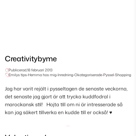
Creativitybyme
Publicerad,
18 februari 2013
Emilys tips
•
Hemma hos mig
•
Inredning
•
Okategoriserade
•
Pyssel
•
Shopping
Jag har varit rejält i pysseltagen de senaste veckorna,
det senaste jag gjort är att trycka kuddfodral i
marockansk stil! Hojta till om ni är intresserade så
kan jag säkert tillverka en kudde till er också! ♥