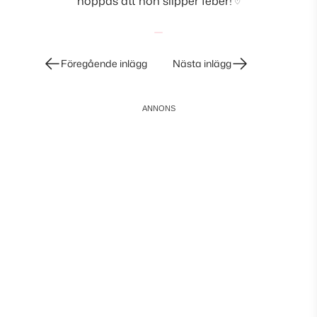
hoppas att hon slipper feber!
♡
Inläggsnavigering
Föregående inlägg
Nästa inlägg