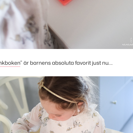
nkboken
” är barnens absoluta favorit just nu….