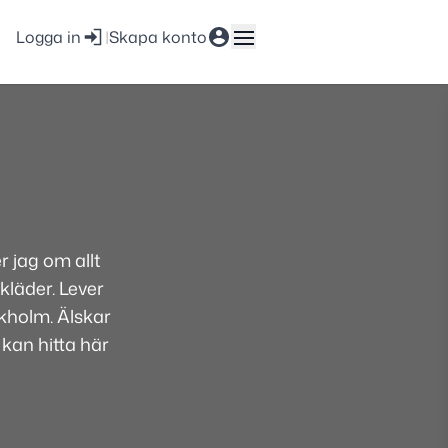
Logga in
|
Skapa konto
 jag om allt
kläder. Lever
ckholm. Älskar
 kan hitta här