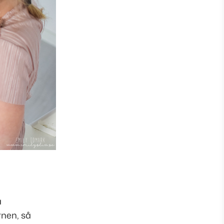
a
rnen, så