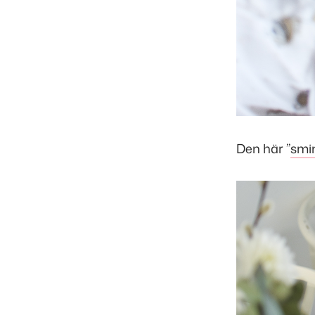
Den här ”
smi