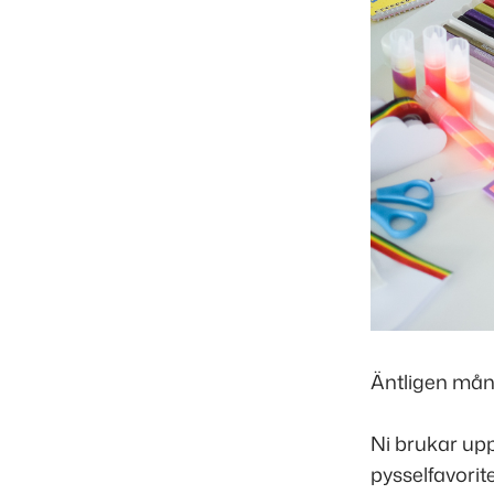
Äntligen må
Ni brukar upp
pysselfavorit