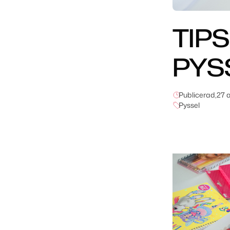
TIP
PYS
Publicerad,
27 
Pyssel