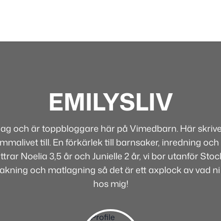
EMILYSLIV
 jag och är toppbloggare här på Vimedbarn. Här skriver
alivet till. En förkärlek till barnsaker, inredning och 
rar Noelia 3,5 år och Junielle 2 år, vi bor utanför Sto
bakning och matlagning så det är ett axplock av vad ni
hos mig!