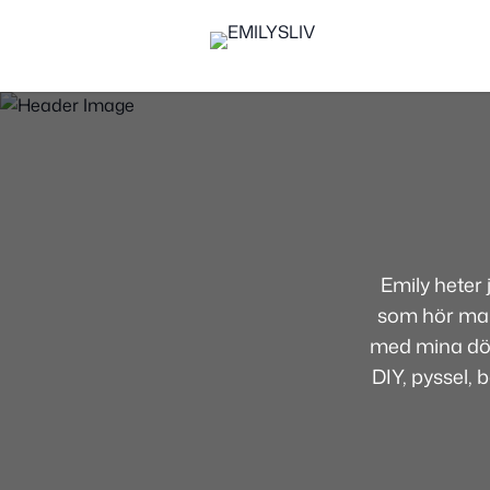
Emily heter
som hör mamm
med mina dött
DIY, pyssel, 