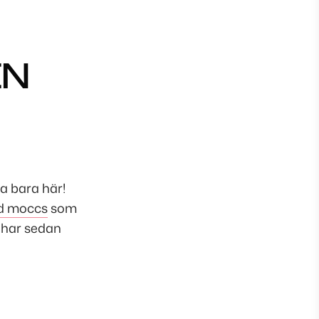
EN
a bara här!
nd moccs
som
 har sedan