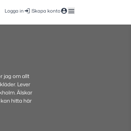
Logga in
|
Skapa konto
 jag om allt
kläder. Lever
ckholm. Älskar
 kan hitta här