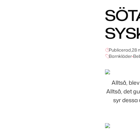
SÖT
SYS
Publicerad,
28 
Barnkläder
•
Be
Alltså, bl
Alltså, det g
syr dessa