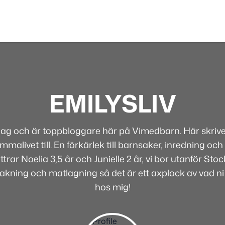
EMILYSLIV
 jag och är toppbloggare här på Vimedbarn. Här skriver
alivet till. En förkärlek till barnsaker, inredning och 
rar Noelia 3,5 år och Junielle 2 år, vi bor utanför Sto
bakning och matlagning så det är ett axplock av vad ni
hos mig!