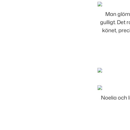
Man glömm
gulligt. Det
könet, preci
Noelia och l