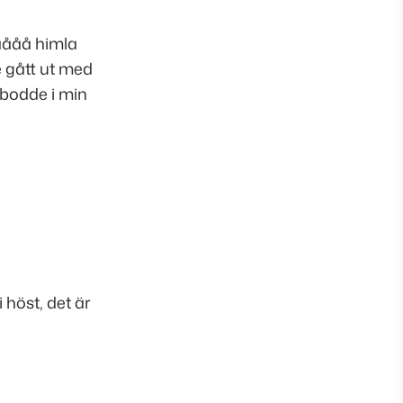
åååå himla
e gått ut med
m bodde i min
 höst, det är