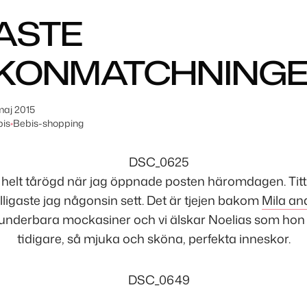
ASTE
KONMATCHNING
maj 2015
bis
•
Bebis-shopping
ev helt tårögd när jag öppnade posten häromdagen. Titt
ulligaste jag någonsin sett. Det är tjejen bakom
Mila a
 underbara mockasiner och vi älskar Noelias som hon
tidigare, så mjuka och sköna, perfekta inneskor.