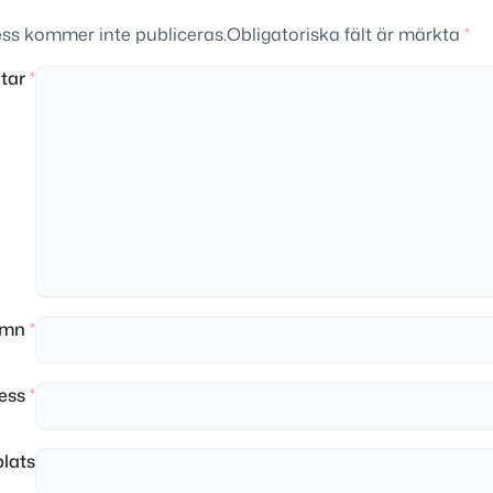
ss kommer inte publiceras.
Obligatoriska fält är märkta
*
tar
*
amn
*
ress
*
lats