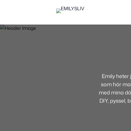
Emily heter
som hör mamm
med mina dött
DIY, pyssel, 