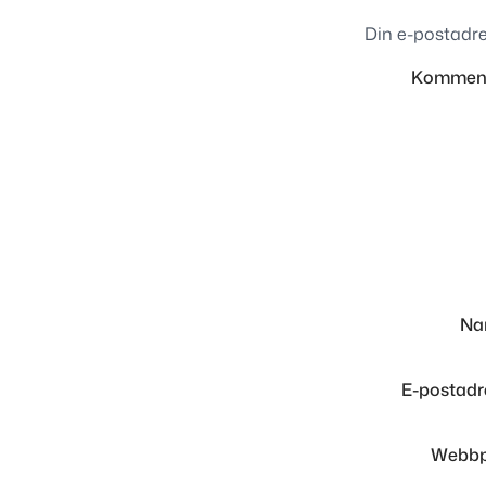
Din e-postadre
Kommen
N
E-postad
Webbp