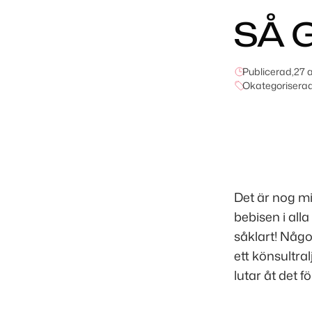
SÅ G
Publicerad,
27 a
Okategorisera
Det är nog m
bebisen i all
såklart! Något
ett könsultralj
lutar åt det 