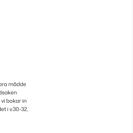
n bra mådde
vudsaken
 vi bokar in
et i v.30-32,