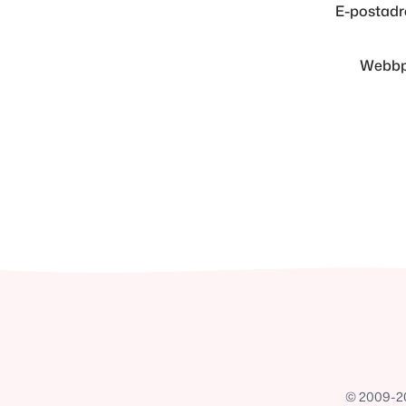
E-postad
Webbp
© 2009-202