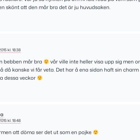
en skönt att den mår bra det är ju huvudsaken.
2015 kl. 18:38
n bebben mår bra
vår ville inte heller visa upp sig men 
så då kanske vi får veta. Det har å ena sidan haft sin charm
lla dessa veckor
la
2015 kl. 18:48
rmen att döma ser det ut som en pojke