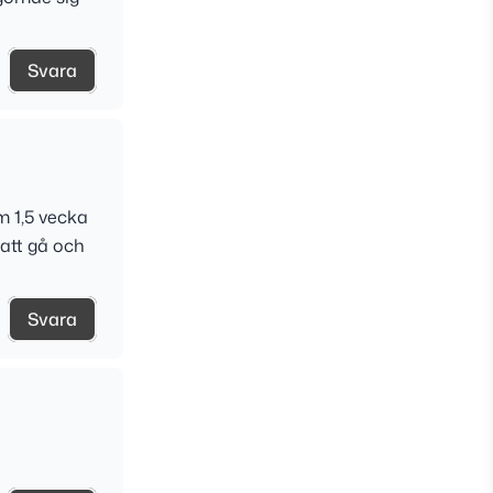
Svara
om 1,5 vecka
 att gå och
Svara