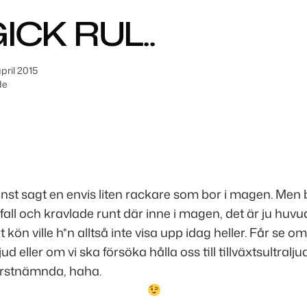
ICK RUL..
pril 2015
de
inst sagt en envis liten rackare som bor i magen. Me
a fall och kravlade runt där inne i magen, det är ju hu
 kön ville h*n alltså inte visa upp idag heller. Får se om
ud eller om vi ska försöka hålla oss till tillväxtsultraljud
förstnämnda, haha.