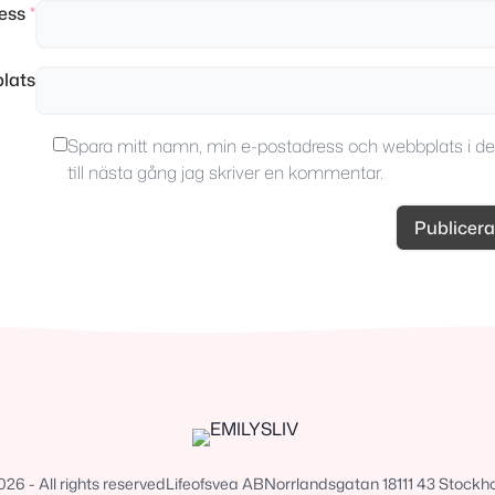
ress
*
lats
Spara mitt namn, min e-postadress och webbplats i d
till nästa gång jag skriver en kommentar.
6 - All rights reserved
Lifeofsvea AB
Norrlandsgatan 18
111 43 Stockh