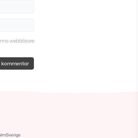
enna webbläsare
olm
Sverige