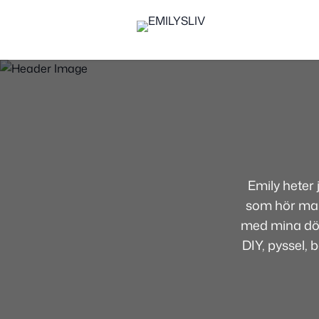
Emily heter
som hör mamm
med mina dött
DIY, pyssel, 