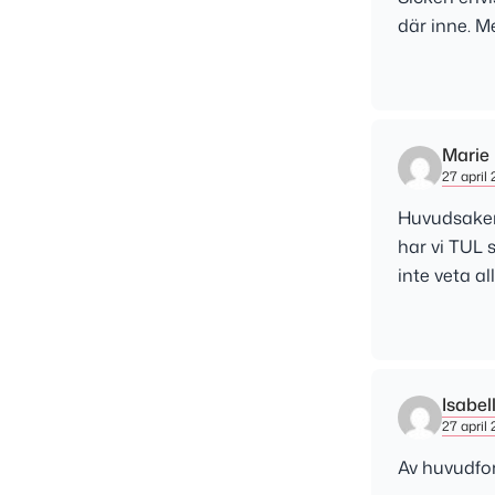
där inne. M
Marie
27 april 
Huvudsake
har vi TUL 
inte veta a
Isabel
27 april 
Av huvudfo