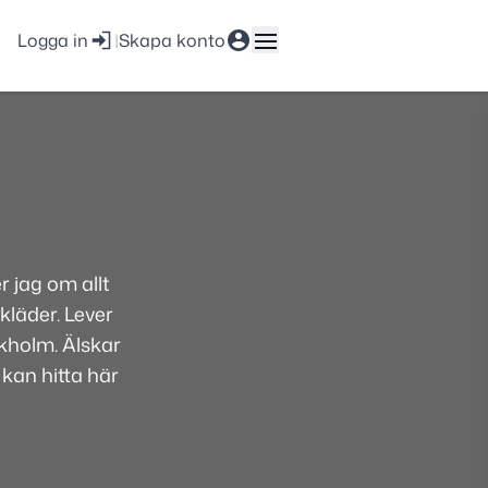
Logga in
|
Skapa konto
 jag om allt
kläder. Lever
ckholm. Älskar
 kan hitta här