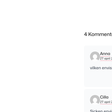
4 Komment
Anna
27 april 
vilken envi
Cilla
27 april 
Sicken envi