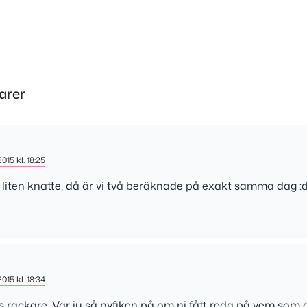
arer
2015 kl. 18:25
s liten knatte, då är vi två beräknade på exakt samma dag :
2015 kl. 18:34
s rackare. Var ju så nyfiken på om ni fått reda på vem som