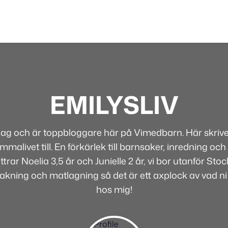
EMILYSLIV
 jag och är toppbloggare här på Vimedbarn. Här skriver
alivet till. En förkärlek till barnsaker, inredning och 
rar Noelia 3,5 år och Junielle 2 år, vi bor utanför Sto
bakning och matlagning så det är ett axplock av vad ni
hos mig!