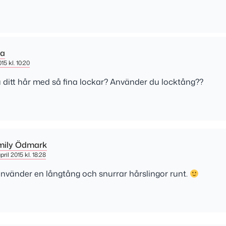
da
015 kl. 10:20
u ditt hår med så fina lockar? Använder du locktång??
mily Ödmark
pril 2015 kl. 18:28
använder en långtång och snurrar hårslingor runt.