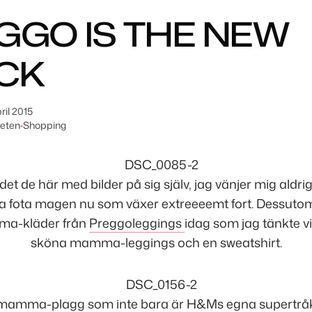
GGO IS THE NEW
CK
ril 2015
teten
•
Shopping
det de här med bilder på sig själv, jag vänjer mig aldri
ja fota magen nu som växer extreeeemt fort. Dessutom
ma-kläder från
Preggoleggings
idag som jag tänkte vis
sköna mamma-leggings och en sweatshirt.
e mamma-plagg som inte bara är H&Ms egna supertråki