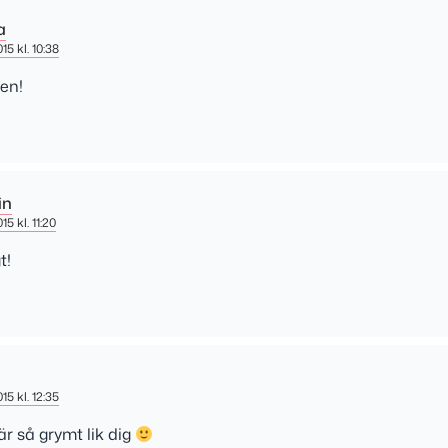
a
015 kl. 10:38
en!
in
15 kl. 11:20
t!
015 kl. 12:35
är så grymt lik dig