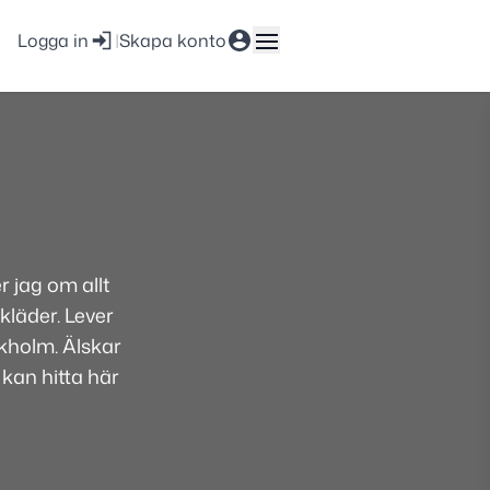
Logga in
|
Skapa konto
 jag om allt
kläder. Lever
ckholm. Älskar
 kan hitta här