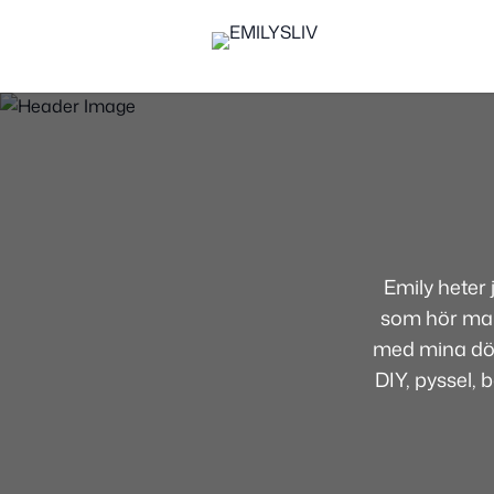
Emily heter
som hör mamm
med mina dött
DIY, pyssel, 