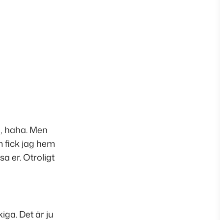
g, haha. Men
 fick jag hem
a er. Otroligt
ga. Det är ju