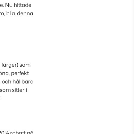
e. Nu hittade
m, bl.a. denna
 färger) som
öna, perfekt
a och hållbara
som sitter i
!
0% rabatt på