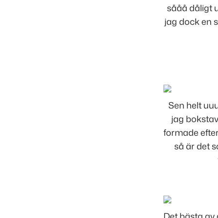
sååå dåligt 
jag dock en s
Sen helt uu
jag bokstav
formade efter
så är det s
Det bästa av a