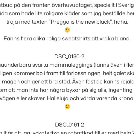
utbud på den fronten överhuvudtaget, speciellt i Sverig
ida som hade lite roligare kläder som jag beställde he
tröja med texten ”Preggo is the new black”, haha.
Fanns flera olika roliga sweatshirts att vraka bland.
uuunderbara svarta mammaleggings (fanns även i fler
ligen kommer bo i fram till förlossningen, helt galet sk
 magen och ger ett bra stöd. Även fast de känns rejäl
om att man inte har några byxor på sig alls, ingenting 
vägen eller skaver. Halleluja och värda varenda krona
llt är att jag lyckats fixa en rabattkod till er med hela
2