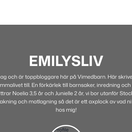
EMILYSLIV
 jag och är toppbloggare här på Vimedbarn. Här skriver
alivet till. En förkärlek till barnsaker, inredning och 
rar Noelia 3,5 år och Junielle 2 år, vi bor utanför Sto
bakning och matlagning så det är ett axplock av vad ni
hos mig!