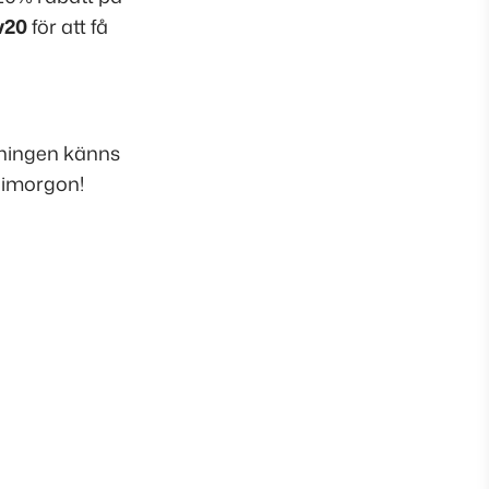
v20
för att få
ylningen känns
e imorgon!