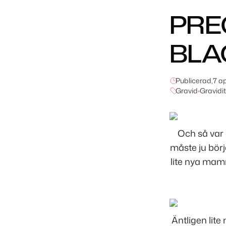
PRE
BLA
Publicerad,
7 ap
Gravid
•
Gravidi
Och så var 
måste ju bör
lite nya mam
Äntligen lit