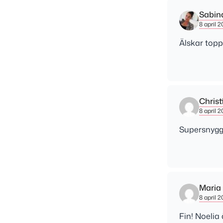
Sabin
8 april 2
Älskar topp
Christ
8 april 20
Supersnygg
Maria
8 april 2
Fin! Noelia 