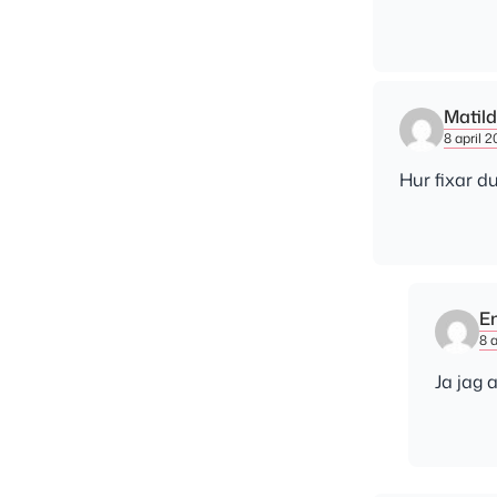
Matil
8 april 2
Hur fixar d
E
8 a
Ja jag 