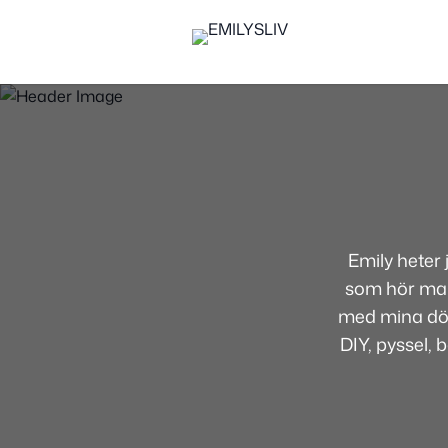
Emily heter
som hör mamm
med mina dött
DIY, pyssel, 