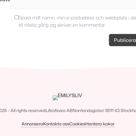
Spara mitt namn, min e-postadress och webbplats i d
till nästa gång jag skriver en kommentar.
6 - All rights reserved
Lifeofsvea AB
Norrlandsgatan 18
111 43 Stockh
Annonsera
Kontakta oss
Cookies
Hantera kakor