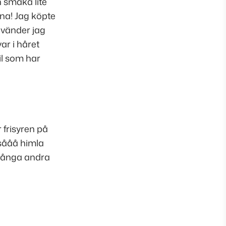
n smaka lite
ina! Jag köpte
nvänder jag
ar i håret
il som har
 frisyren på
 sååå himla
 många andra