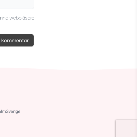
enna webbläsare
olm
Sverige