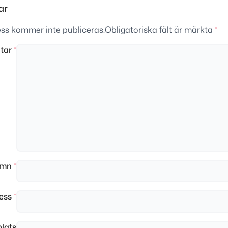
ar
ss kommer inte publiceras.
Obligatoriska fält är märkta
*
tar
*
amn
*
ress
*
lats