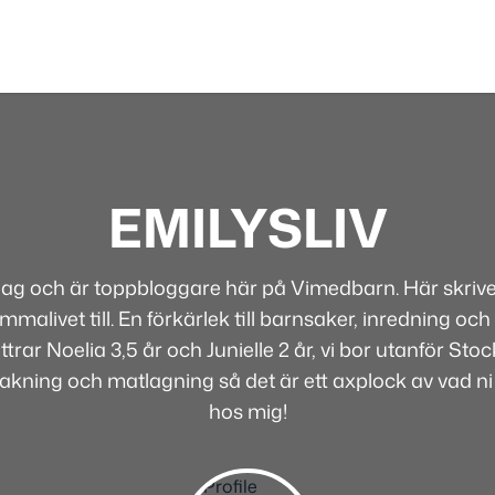
EMILYSLIV
 jag och är toppbloggare här på Vimedbarn. Här skriver
alivet till. En förkärlek till barnsaker, inredning och 
rar Noelia 3,5 år och Junielle 2 år, vi bor utanför Sto
bakning och matlagning så det är ett axplock av vad ni
hos mig!