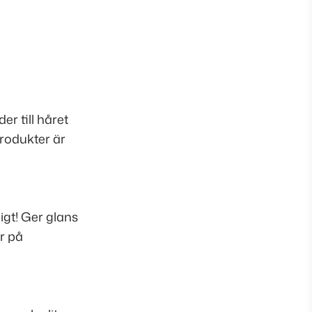
r till håret
produkter är
gt! Ger glans
kr på