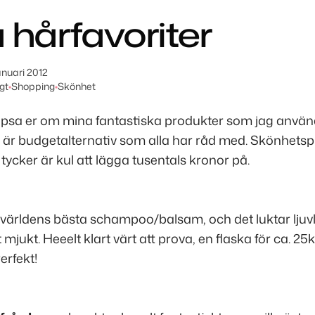
 hårfavoriter
anuari 2012
gt
•
Shopping
•
Skönhet
 tipsa er om mina fantastiska produkter som jag använde
a är budgetalternativ som alla har råd med. Skönhets
 tycker är kul att lägga tusentals kronor på.
ärldens bästa schampoo/balsam, och det luktar ljuvli
mjukt. Heeelt klart värt att prova, en flaska för ca. 25
erfekt!