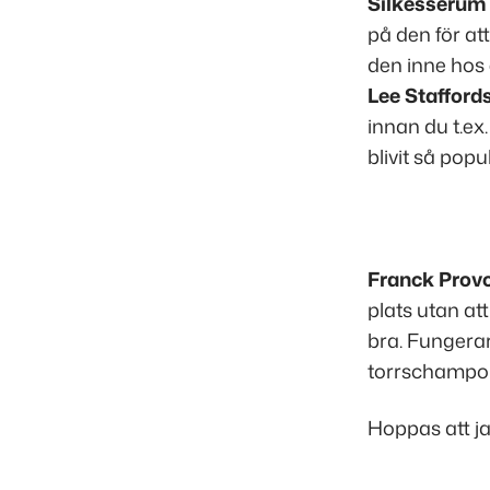
Silkesserum 
på den för at
den inne hos 
Lee Stafford
innan du t.ex.
blivit så popu
Franck Prov
plats utan at
bra. Fungerar
torrschampon.
Hoppas att jag