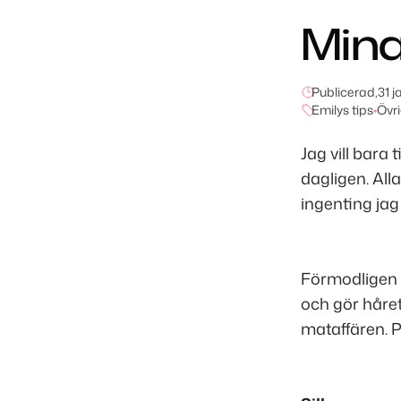
Mina
Publicerad,
31 j
Emilys tips
•
Övri
Jag vill bara
dagligen. All
ingenting jag
Förmodligen v
och gör håret 
mataffären. P