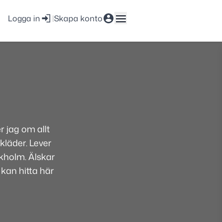
Logga in
|
Skapa konto
 jag om allt
kläder. Lever
ckholm. Älskar
 kan hitta här