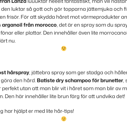
från Lanza
luuuktar heeelt fantastiskt, man vill nästa
t den luktar så gott och gör topparna jättemjuka och f
en frisör. För att skydda håret mot värmeprodukter a
s arganoil från morocco
, det är en spray som du spray
 fönar eller plattar. Den innehåller även lite morrocano
lärt nu.
ost hårspray
, jättebra spray som ger stadga och håller
t göra den hård.
Batiste dry schampoo för brunetter
,
 perfekt utan att man blir vit i håret som man blir av
 Den här innehåller lite brun färg för att undvika det!
 har hjälpt er med lite hår-tips!