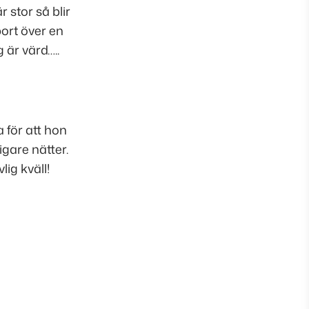
r stor så blir
ort över en
 är värd…..
 för att hon
gare nätter.
ig kväll!