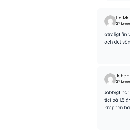
La Ma
27 januar
otroligt fi
och det säge
Johan
27 januar
Jobbigt när
tjej på 1,5
kroppen har