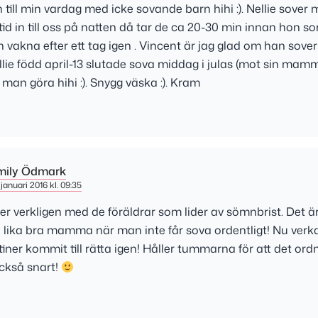
ill min vardag med icke sovande barn hihi :). Nellie sover
id in till oss på natten då tar de ca 20-30 min innan hon 
 vakna efter ett tag igen . Vincent är jag glad om han sover
ellie född april-13 slutade sova middag i julas (mot sin mamm
man göra hihi :). Snygg väska :). Kram
mily Ödmark
januari 2016 kl. 09:35
lider verkligen med de föräldrar som lider av sömnbrist. Det är
 lika bra mamma när man inte får sova ordentligt! Nu verkar 
tiner kommit till rätta igen! Håller tummarna för att det ord
också snart!