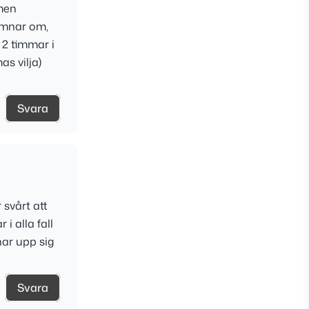
 men
somnar om,
 2 timmar i
as vilja)
Svara
 svårt att
i alla fall
nar upp sig
Svara