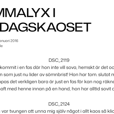
MALYX I
DAGSKAOSET
januari 2016
de
kommit i en fas där hon inte vill sova, hemskt är det oc
en som just nu lider av sömnbrist! Hon har tom. slutat 
as det verkligen bara är just en fas för kan nog räkn
haft med henne innan på en hand, hon har alltid sovit ot
 var tvungen att unna mig själv något i allt kaos så k