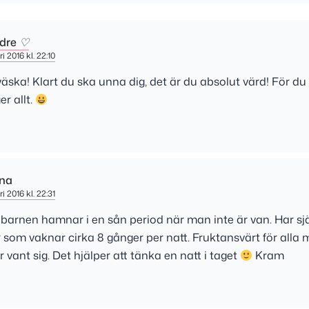
dre ♡
i 2016 kl. 22:10
n väska! Klart du ska unna dig, det är du absolut värd! För
r allt.
na
i 2016 kl. 22:31
 barnen hamnar i en sån period när man inte är van. Har sjä
 år som vaknar cirka 8 gånger per natt. Fruktansvärt för alla
 vant sig. Det hjälper att tänka en natt i taget
Kram