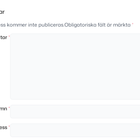
ar
ss kommer inte publiceras.
Obligatoriska fält är märkta
*
tar
*
amn
*
ress
*