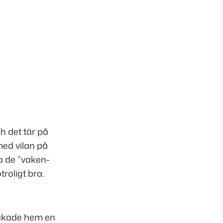
h det tär på
med vilan på
a de ”vaken-
roligt bra.
lickade hem en