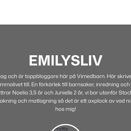
EMILYSLIV
 jag och är toppbloggare här på Vimedbarn. Här skriver
alivet till. En förkärlek till barnsaker, inredning och 
rar Noelia 3,5 år och Junielle 2 år, vi bor utanför Sto
bakning och matlagning så det är ett axplock av vad ni
hos mig!