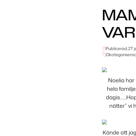
MAM
VAR
Publicerad,
27 
Okategorisera
Noelia har 
hela familj
dagis……Hopp
nätter” vi 
Kände att jag