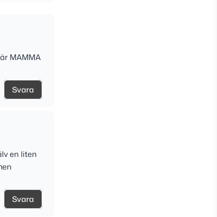
 du är MAMMA
Svara
lv en liten
 men
Svara