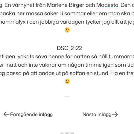
ig. En vårnyhet från Marlene Birger och
Modesto
. Den ä
t packa ner massa saker i i sommar eller om man ska b
 mammalyx i den jobbiga vardagen tycker jag allt att jag
ntligen lyckats söva henne för natten så håll tummarna
ver inatt och inte vaknar om någon timme igen som tidi
ag passa på att andas ut på soffan en stund. Ha en trevl
Föregående inlägg
Nästa inlägg