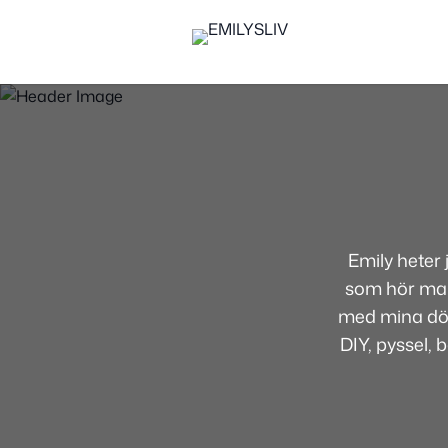
Emily heter
som hör mamm
med mina dött
DIY, pyssel, 