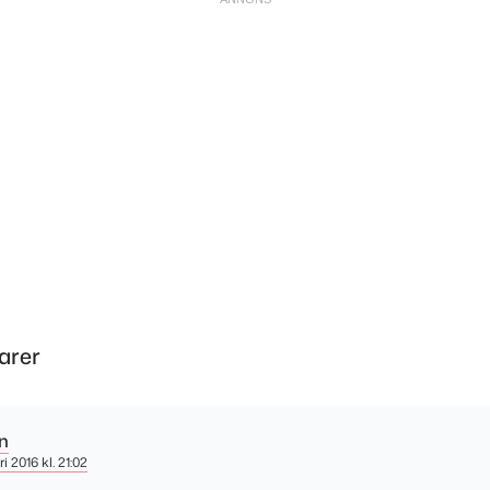
arer
n
i 2016 kl. 21:02