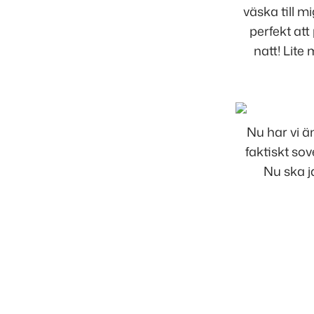
väska till m
perfekt at
natt! Lite
Nu har vi ä
faktiskt so
Nu ska j
Inläggsnavigering