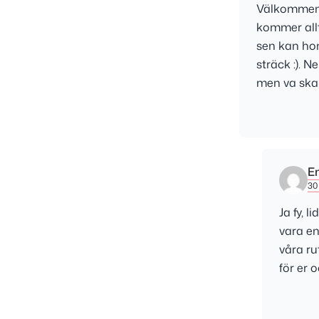
Välkommen t
kommer allt
sen kan hon
sträck :). N
men va ska 
E
30 
Ja fy, 
vara en
våra ru
för er 