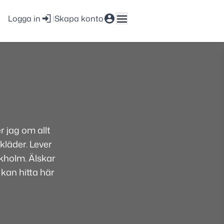
Logga in
|
Skapa konto
 jag om allt
kläder. Lever
ckholm. Älskar
 kan hitta här