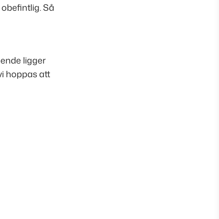
 obefintlig. Så
ående ligger
vi hoppas att