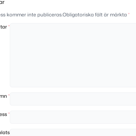
ar
ss kommer inte publiceras.
Obligatoriska fält är märkta
*
tar
*
amn
*
ress
*
lats