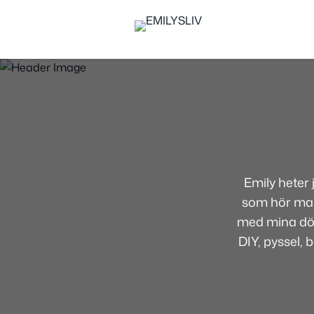
Emily heter
som hör mamm
med mina dött
DIY, pyssel, 