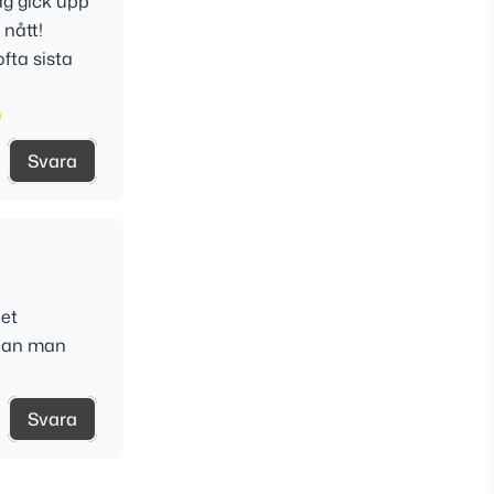
ag gick upp
 nått!
fta sista
Svara
net
nnan man
Svara