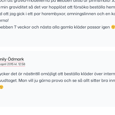
Och att gravid-modellerna på webben alltid är pinnsmala! J
min graviditet så det var hopplöst att försöka beställa hem
 att jag gick i ett par harembyxor, amningslinnen och en ko
rna!
ebben 7 veckor och nästa alla gamla kläder passar igen
mily Ödmark
april 2015 kl. 12:58
tycker det är nästintill omöjligt att beställa kläder över inter
udtaget. Man vill ju gärna prova och se så allt sitter bra i