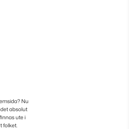
hemsida? Nu
 det absolut
innas ute i
 folket.