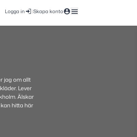
Logga in
|
Skapa konto
 jag om allt
kläder. Lever
ckholm. Älskar
 kan hitta här