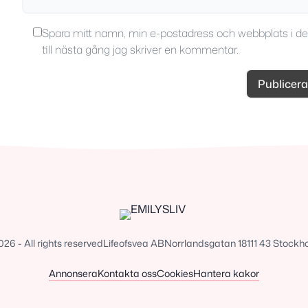
Spara mitt namn, min e-postadress och webbplats i d
till nästa gång jag skriver en kommentar.
6 - All rights reserved
Lifeofsvea AB
Norrlandsgatan 18
111 43 Stockh
Annonsera
Kontakta oss
Cookies
Hantera kakor