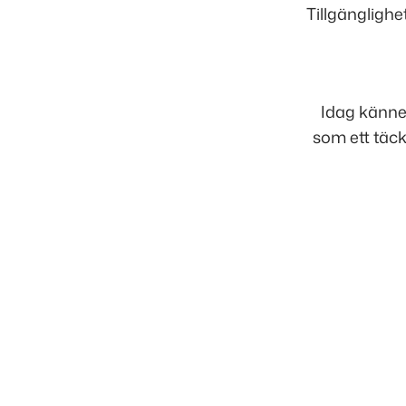
Tillgänglighet
Idag känner
som ett täck
Inläggsnavigering