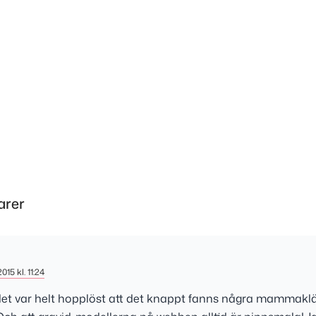
arer
2015 kl. 11:24
det var helt hopplöst att det knappt fanns några mammaklä