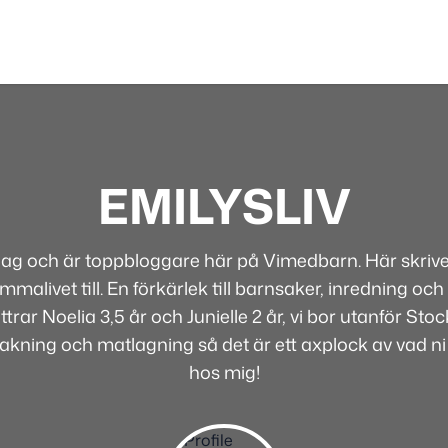
EMILYSLIV
 jag och är toppbloggare här på Vimedbarn. Här skriver
alivet till. En förkärlek till barnsaker, inredning och 
rar Noelia 3,5 år och Junielle 2 år, vi bor utanför Sto
bakning och matlagning så det är ett axplock av vad ni
hos mig!