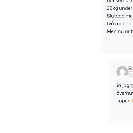
butikerna! 
28kg under 
Slutade med
två månade
Men nu är b
E
30 
Ja jag 
överhuv
köper!