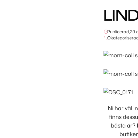
LIN
Publicerad,
29 a
Okategorisera
Ni har väl i
finns dessu
bästa är? 
butiker