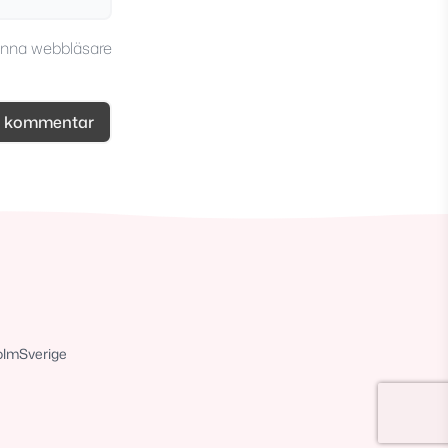
enna webbläsare
olm
Sverige