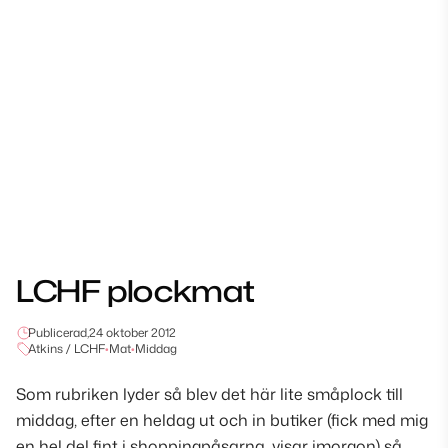
LCHF plockmat
Publicerad,
24 oktober 2012
Atkins / LCHF
•
Mat
•
Middag
Som rubriken lyder så blev det här lite småplock till
middag, efter en heldag ut och in butiker (fick med mig
en hel del fint i shoppingpåsarna, visar imorgon) så