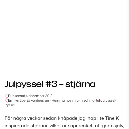
Julpyssel #3 – stjärna
Publicerad,
4 december 2012
Emilys tips
•
Es vardagsrum
•
Hemma hos mig
•
Inredning
•
Jul
•
Julpyssel
•
Pyssel
För några veckor sedan knåpade jag ihop lite Tine K
inspirerade stjärnor, vilket är superenkelt att göra själv,