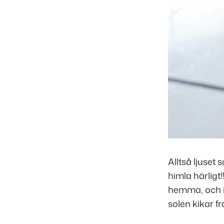
Alltså ljuset
himla härligt
hemma, och i
solen kikar f