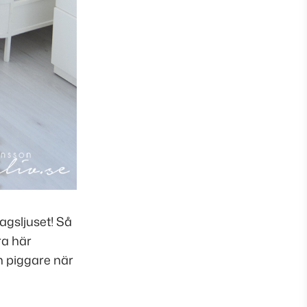
agsljuset! Så
ra här
h piggare när