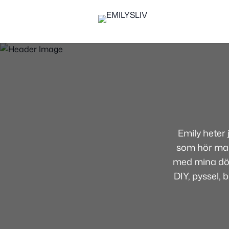
Emily heter
som hör mamm
med mina dött
DIY, pyssel, 