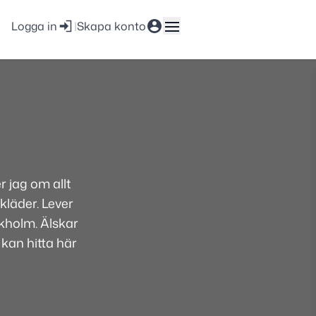
Logga in
|
Skapa konto
 jag om allt
kläder. Lever
ckholm. Älskar
 kan hitta här