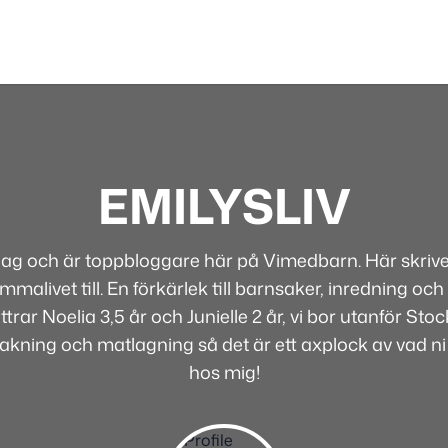
EMILYSLIV
 jag och är toppbloggare här på Vimedbarn. Här skriver
alivet till. En förkärlek till barnsaker, inredning och 
rar Noelia 3,5 år och Junielle 2 år, vi bor utanför Sto
bakning och matlagning så det är ett axplock av vad ni
hos mig!