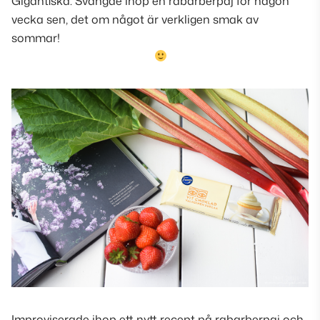
Gigantiska. Svängde ihop en rabarberpaj för någon
vecka sen, det om något är verkligen smak av
sommar!
Improviserade ihop ett nytt recept på rabarberpaj och