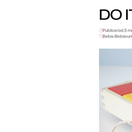
DO 
Publicerad,
5 m
Bebis
•
Bebisru