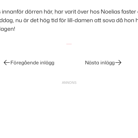
innanför dörren här, har varit över hos Noelias faster o
dag, nu är det hög tid för lill-damen att sova då hon h
dagen!
Föregående inlägg
Nästa inlägg