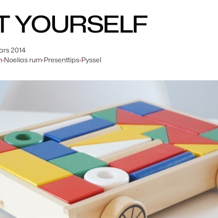
IT YOURSELF
ars 2014
m
•
Noelias rum
•
Presenttips
•
Pyssel