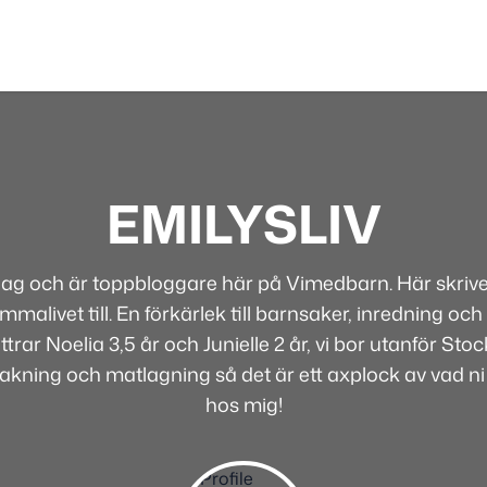
EMILYSLIV
 jag och är toppbloggare här på Vimedbarn. Här skriver
alivet till. En förkärlek till barnsaker, inredning och 
rar Noelia 3,5 år och Junielle 2 år, vi bor utanför Sto
bakning och matlagning så det är ett axplock av vad ni
hos mig!