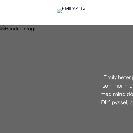
Emily heter
som hör mamm
med mina dött
DIY, pyssel, 