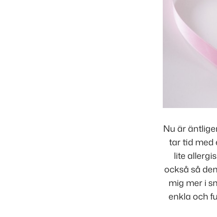
Nu är äntligen
tar tid med 
lite allerg
också så dem 
mig mer i sm
enkla och f