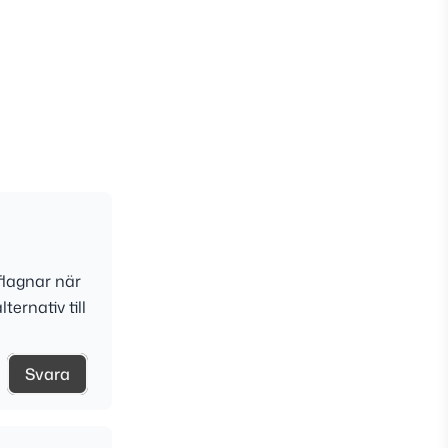
 flagnar när
ernativ till
Svara