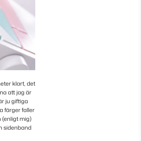
eter klart, det
na att jag är
r ju giftiga
 färger faller
 (enligt mig)
ch sidenband