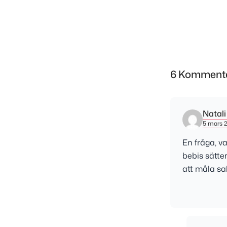
6 Komment
Natal
5 mars 20
En fråga, va
bebis sätter
att måla s