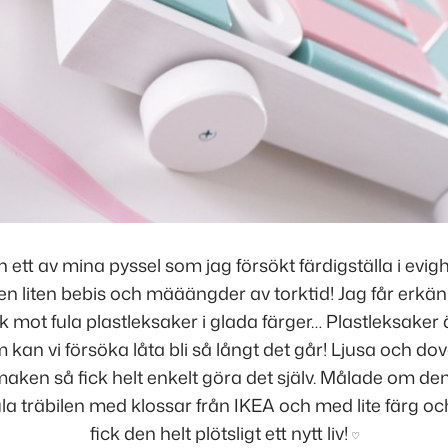
 ett av mina pyssel som jag försökt färdigställa i evigh
en liten bebis och määängder av torktid! Jag får erkän
isk mot fula plastleksaker i glada färger… Plastleksaker ä
kan vi försöka låta bli så långt det går! Ljusa och dova
aken så fick helt enkelt göra det själv. Målade om den
ula träbilen med klossar från IKEA och med lite färg o
fick den helt plötsligt ett nytt liv!
♡