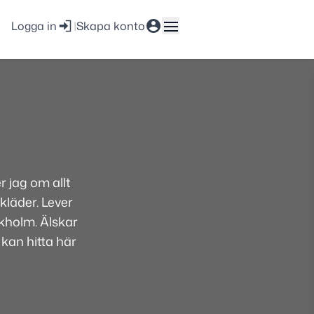
Logga in
|
Skapa konto
 jag om allt
kläder. Lever
ckholm. Älskar
 kan hitta här