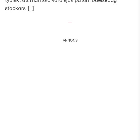
typiskt att man ska vara sjuk på sin födelsedag,
stackars. […]