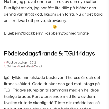
Nu har jag provat ännu en smak av den nya saften
Fun light stevia, jag har fått lite dille på blåbär och
denna var riktigt god, liksom den förra. Nu är det bara
en sort kvart att prova, strawberry.
Blueberry/blackberry Raspberry/pomegranate
Födelsedagsfirande & T.G.I fridays
Publicerad,
1 april 2012
Drinkar
•
Familj
•
Fest
•
Övrigt
Igår fyllde min älskade bästa vän Therese år och det
firades såklart. Goda drinkar och god mat intogs på
T.G.I Fridays stureplan tillsammans med en hel drös
härliga brudar. Kärt återseende med flera av dem.
Kvällen slutade skapligt då T inte alls mådde bra, så