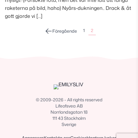
mysigt! (Försökte fota, men det var inte lätt att fånga
raketerna på bild, haha) Nyårs-dukningen.. Drack & åt
gott gjorde vi […]
Sidonumrering
1
2
Föregående
för
inlägg
© 2009-2026 - All rights reserved
Lifeofsvea AB
Norrlandsgatan 18
111 43 Stockholm
Sverige
Annonsera
Kontakta oss
Cookies
Hantera kakor