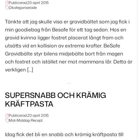
Publicerad,
20 april 2015
Okategoriserade
Tänkte att jag skulle visa er gravidbältet som jag fick i
min goodiebag från Besafe för ett tag sedan. Hos en
gravid kvinna ligger fostret placerat långt fram och
utsätts vid en kollision av extrema krafter. BeSafe
Gravidbälte styr bilens midjebälte bort från magen
och fostret och istället ner mot mammans lår. Detta är
verkligen […]
SUPERSNABB OCH KRÄMIG
KRÄFTPASTA
Publicerad,
20 april 2015
Mat
•
Middag
•
Recept
Idag fick det bli en snabb och krämig kräftpasta till