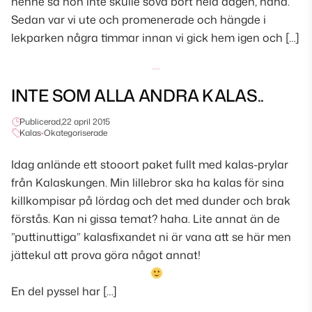
henne så hon inte skulle sova bort hela dagen, haha.
Sedan var vi ute och promenerade och hängde i
lekparken några timmar innan vi gick hem igen och […]
INTE SOM ALLA ANDRA KALAS..
Publicerad,
22 april 2015
Kalas
•
Okategoriserade
Idag anlände ett stooort paket fullt med kalas-prylar
från Kalaskungen. Min lillebror ska ha kalas för sina
killkompisar på lördag och det med dunder och brak
förstås. Kan ni gissa temat? haha. Lite annat än de
”puttinuttiga” kalasfixandet ni är vana att se här men
jättekul att prova göra något annat!
En del pyssel har […]