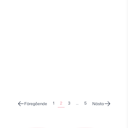
Sidonumrering
1
2
3
…
5
Föregående
Nästa
för
inlägg