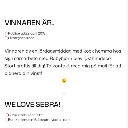
VINNAREN ÄR..
Publicerad,
22 april 2015
Okategoriserade
Vinnaren av en lördagsmiddag med kock hemma hos
sig i samarbete med Babybjörn blev @sthlmdeco.
Stort grattis till dig! Ta kontakt med mig på mail för att
planera din vinst!
WE LOVE SEBRA!
Publicerad,
21 april 2015
Barnkammaren
•
Bebisrum
•
Noelias rum