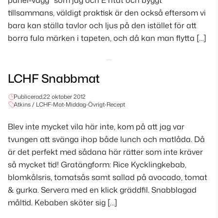
panel-vägg” som jag och E ritat och byggt
tillsammans, väldigt praktisk är den också eftersom vi
bara kan ställa tavlor och ljus på den istället för att
borra fula märken i tapeten, och då kan man flytta […]
LCHF Snabbmat
Publicerad,
22 oktober 2012
Atkins / LCHF
•
Mat
•
Middag
•
Övrigt
•
Recept
Blev inte mycket vila här inte, kom på att jag var
tvungen att svänga ihop både lunch och matlåda. Då
är det perfekt med sådana här rätter som inte kräver
så mycket tid! Gratängform: Rice Kycklingkebab,
blomkålsris, tomatsås samt sallad på avocado, tomat
& gurka. Servera med en klick gräddfil. Snabblagad
måltid. Kebaben sköter sig […]