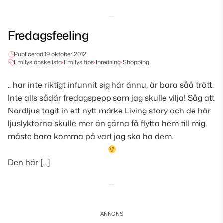
Fredagsfeeling
Publicerad,
19 oktober 2012
Emilys önskelista
•
Emilys tips
•
Inredning
•
Shopping
.. har inte riktigt infunnit sig här ännu, är bara såå trött.
Inte alls sådär fredagspepp som jag skulle vilja! Såg att
Nordljus tagit in ett nytt märke Living story och de här
ljuslyktorna skulle mer än gärna få flytta hem till mig,
måste bara komma på vart jag ska ha dem..
Den här […]