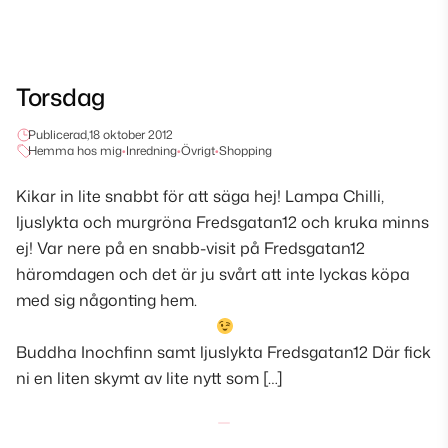
Torsdag
Publicerad,
18 oktober 2012
Hemma hos mig
•
Inredning
•
Övrigt
•
Shopping
Kikar in lite snabbt för att säga hej! Lampa Chilli,
ljuslykta och murgröna Fredsgatan12 och kruka minns
ej! Var nere på en snabb-visit på Fredsgatan12
häromdagen och det är ju svårt att inte lyckas köpa
med sig någonting hem.
Buddha Inochfinn samt ljuslykta Fredsgatan12 Där fick
ni en liten skymt av lite nytt som […]