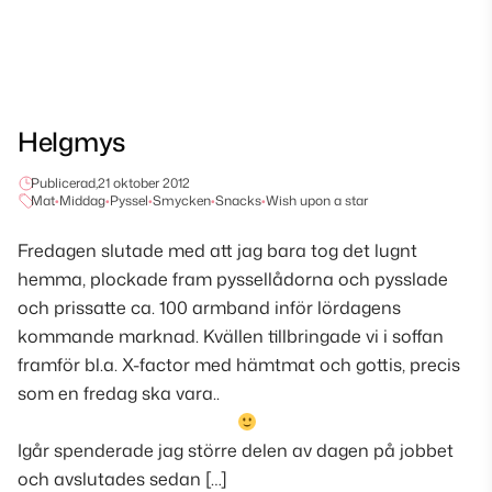
Helgmys
Publicerad,
21 oktober 2012
Mat
•
Middag
•
Pyssel
•
Smycken
•
Snacks
•
Wish upon a star
Fredagen slutade med att jag bara tog det lugnt
hemma, plockade fram pyssellådorna och pysslade
och prissatte ca. 100 armband inför lördagens
kommande marknad. Kvällen tillbringade vi i soffan
framför bl.a. X-factor med hämtmat och gottis, precis
som en fredag ska vara..
Igår spenderade jag större delen av dagen på jobbet
och avslutades sedan […]